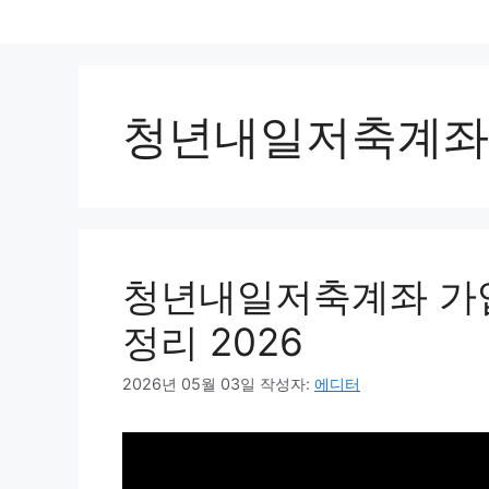
컨
텐
츠
로
청년내일저축계좌
건
너
뛰
기
청년내일저축계좌 가
정리 2026
2026년 05월 03일
작성자:
에디터