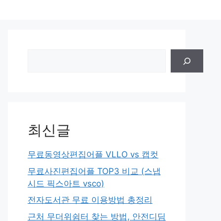
검
색
최신글
무료동영상편집어플 VLLO vs 캡컷
무료사진편집어플 TOP3 비교 (스냅
시드 픽스아트 vsco)
전자도서관 무료 이용방법 총정리
근처 무더위쉼터 찾는 방법, 안전디딤