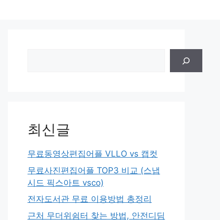
검
색
최신글
무료동영상편집어플 VLLO vs 캡컷
무료사진편집어플 TOP3 비교 (스냅
시드 픽스아트 vsco)
전자도서관 무료 이용방법 총정리
근처 무더위쉼터 찾는 방법, 안전디딤