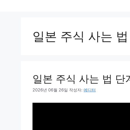
컨
텐
츠
로
일본 주식 사는 법
건
너
뛰
기
일본 주식 사는 법 
2026년 06월 26일
작성자:
에디터