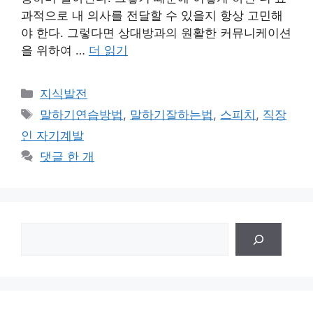
과적으로 내 의사를 전달할 수 있을지 항상 고민해
야 한다. 그렇다면 상대방과의 원활한 커뮤니케이션
을 위하여 …
더 읽기
카
지식발전
테
태
말하기연습방법
,
말하기잘하는법
,
스피치
,
직장
고
그
인 자기계발
리
댓글 한 개
검
색