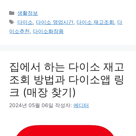
카
생활정보
테
태
다이소
,
다이소 영업시간
,
다이소 재고조회
,
다
고
그
이소추천
,
다이소화장품
리
집에서 하는 다이소 재고
조회 방법과 다이소앱 링
크 (매장 찾기)
2024년 05월 06일
작성자:
에디터