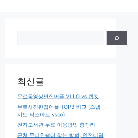
검
색
최신글
무료동영상편집어플 VLLO vs 캡컷
무료사진편집어플 TOP3 비교 (스냅
시드 픽스아트 vsco)
전자도서관 무료 이용방법 총정리
근처 무더위쉼터 찾는 방법, 안전디딤