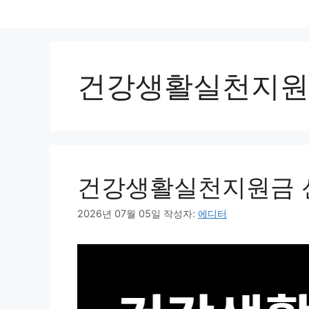
컨
텐
츠
로
건강생활실천지원
건
너
뛰
기
건강생활실천지원금 
2026년 07월 05일
작성자:
에디터