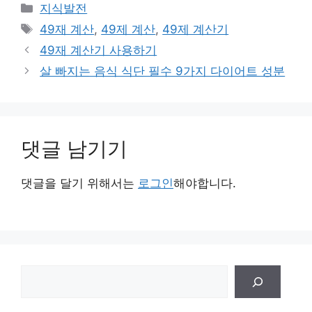
카
지식발전
테
태
49재 계산
,
49제 계산
,
49제 계산기
고
그
49재 계산기 사용하기
리
살 빠지는 음식 식단 필수 9가지 다이어트 성분
댓글 남기기
댓글을 달기 위해서는
로그인
해야합니다.
검
색