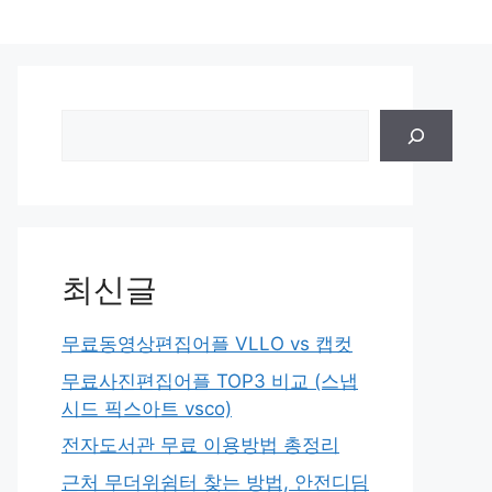
검
색
최신글
무료동영상편집어플 VLLO vs 캡컷
무료사진편집어플 TOP3 비교 (스냅
시드 픽스아트 vsco)
전자도서관 무료 이용방법 총정리
근처 무더위쉼터 찾는 방법, 안전디딤