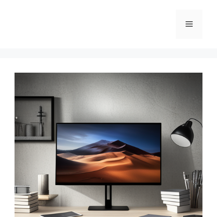
컨
텐
메
츠
로
뉴
건
너
뛰
기