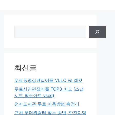
검
색
최신글
무료동영상편집어플 VLLO vs 캡컷
무료사진편집어플 TOP3 비교 (스냅
시드 픽스아트 vsco)
전자도서관 무료 이용방법 총정리
근처 무더위쉼터 찾는 방법, 안전디딤