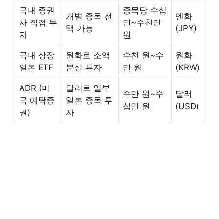
국내 증권
종목당 수십
개별 종목 선
엔화
사 직접 투
만~수천만
택 가능
(JPY)
자
원
국내 상장
원화로 소액
수천 원~수
원화
일본 ETF
분산 투자
만 원
(KRW)
ADR (미
달러로 일부
수만 원~수
달러
국 예탁증
일본 종목 투
십만 원
(USD)
권)
자