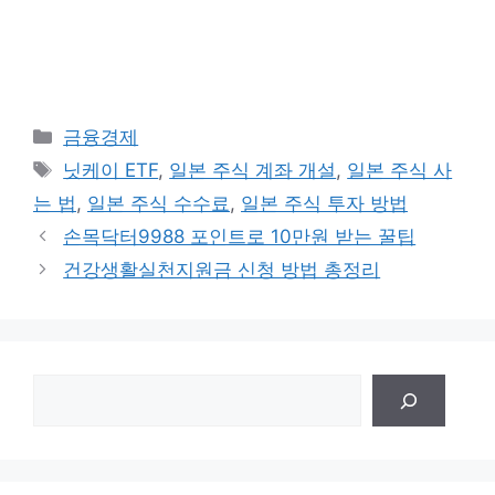
카
금융경제
테
태
닛케이 ETF
,
일본 주식 계좌 개설
,
일본 주식 사
고
그
는 법
,
일본 주식 수수료
,
일본 주식 투자 방법
리
손목닥터9988 포인트로 10만원 받는 꿀팁
건강생활실천지원금 신청 방법 총정리
검
색