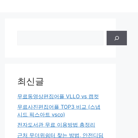
검
색
최신글
무료동영상편집어플 VLLO vs 캡컷
무료사진편집어플 TOP3 비교 (스냅
시드 픽스아트 vsco)
전자도서관 무료 이용방법 총정리
근처 무더위쉼터 찾는 방법, 안전디딤