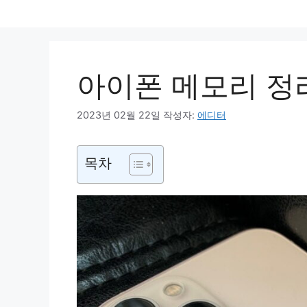
컨
텐
츠
로
아이폰 메모리 정
건
너
뛰
2023년 02월 22일
작성자:
에디터
기
목차