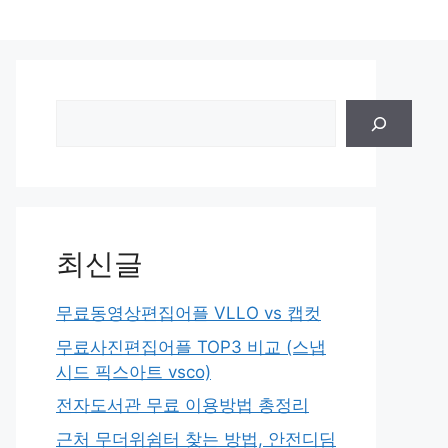
검
색
최신글
무료동영상편집어플 VLLO vs 캡컷
무료사진편집어플 TOP3 비교 (스냅
시드 픽스아트 vsco)
전자도서관 무료 이용방법 총정리
근처 무더위쉼터 찾는 방법, 안전디딤